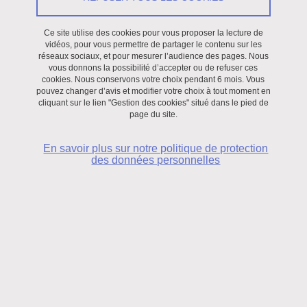
Européennes (CESICE) en partenariat avec le Centre d'Excellence
Jean Monnet (CEJM) a organisé un colloque qui eu lieu les 23 et
Ce site utilise des cookies pour vous proposer la lecture de
vidéos, pour vous permettre de partager le contenu sur les
24 novembre 2017 à la faculté de droit, à l'Université Grenoble
réseaux sociaux, et pour mesurer l’audience des pages. Nous
Alpes, sous l'égide du Groupe de Recherches sur la Justice
vous donnons la possibilité d’accepter ou de refuser ces
cookies. Nous conservons votre choix pendant 6 mois. Vous
Internationale (GREJI) et du Département d’Histoire des Droits de
pouvez changer d’avis et modifier votre choix à tout moment en
l’Homme.
cliquant sur le lien "Gestion des cookies" situé dans le pied de
page du site.
Ce colloque interdisciplinaire sur la justice pénale internationale a
En savoir plus sur notre politique de protection
une perspective historique et juridique internationale et
des données personnelles
européenne. Surnommé « le boucher de Lyon », en fuite durant
plus de 40 ans, Klaus Barbie a été extradé de Bolivie en France où
il a été condamné à perpétuité pour crimes contre l’humanité à
Lyon en 1987. C’était la première fois qu’une juridiction française a
condamné une personne pour crimes contre l’humanité. Cette
étape marquera un tournant historique dans la lutte contre
l’impunité non seulement pour l'Europe mais dans le monde et
dans l’organisation d’une procédure pénale internationale
permettant de juger les plus grands criminels de la terre.